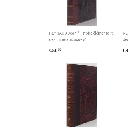
REYNAUD Jean "Histoire élémentaire
RE
des minéraux usuels"
de
Prix
€50,00
P
€50
€
00
régulier
r