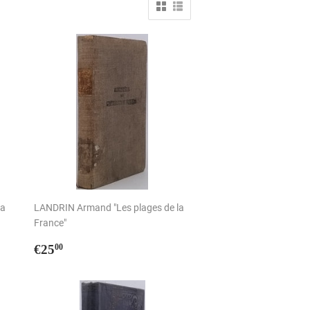
la
LANDRIN Armand "Les plages de la
France"
Prix
€25,00
€25
00
régulier