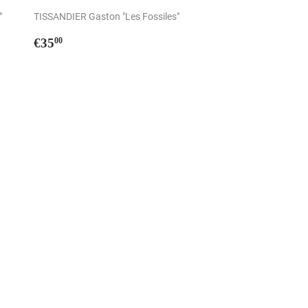
"
TISSANDIER Gaston "Les Fossiles"
Prix
€35,00
€35
00
régulier