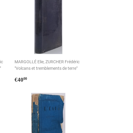
ic
MARGOLLÉ Elie, ZURCHER Frédéric
"
"Volcans et tremblements de terre"
Prix
€40,00
€40
00
régulier