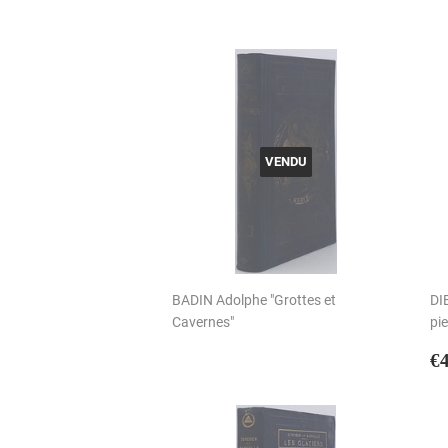
VENDU
BADIN Adolphe "Grottes et
DI
Cavernes"
pie
P
€
r