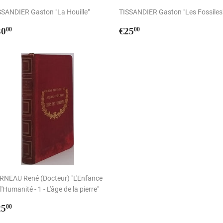
SSANDIER Gaston "La Houille"
TISSANDIER Gaston "Les Fossiles
rix
€30,00
Prix
€25,00
30
€25
00
00
égulier
régulier
RNEAU René (Docteur) "L'Enfance
l'Humanité - 1 - L'âge de la pierre"
rix
€25,00
25
00
égulier