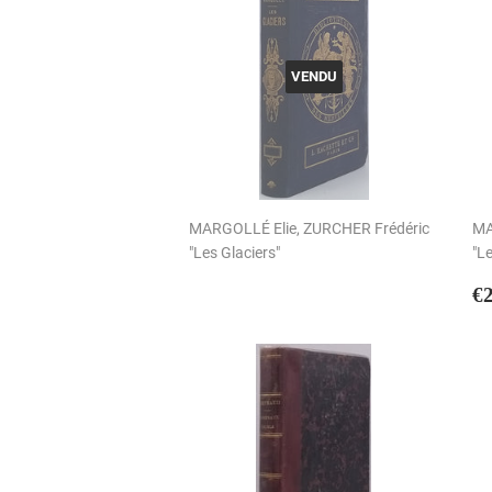
VENDU
MARGOLLÉ Elie, ZURCHER Frédéric
MA
"Les Glaciers"
"Le
P
€
r