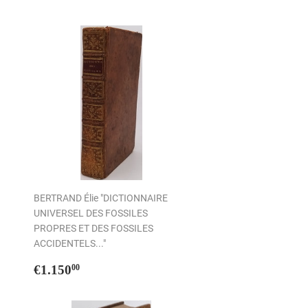
régulier
BERTRAND Élie "DICTIONNAIRE
UNIVERSEL DES FOSSILES
PROPRES ET DES FOSSILES
ACCIDENTELS..."
Prix
€1.150,00
€1.150
00
régulier