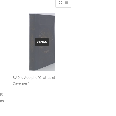
VENDU
BADIN Adolphe "Grottes et
Cavernes"
NS
ges