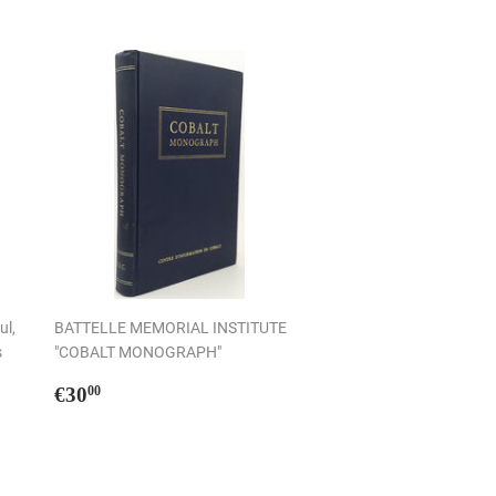
ul,
BATTELLE MEMORIAL INSTITUTE
s
"COBALT MONOGRAPH"
Prix
€30,00
€30
00
régulier