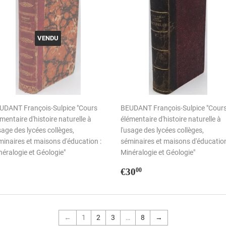
VENDU
UDANT François-Sulpice "Cours
BEUDANT François-Sulpice "Cour
mentaire d'histoire naturelle à
élémentaire d'histoire naturelle à
sage des lycées collèges,
l'usage des lycées collèges,
minaires et maisons d'éducation :
séminaires et maisons d'éducation
éralogie et Géologie"
Minéralogie et Géologie"
Prix
€30,00
€30
00
régulier
←
1
2
3
…
8
→