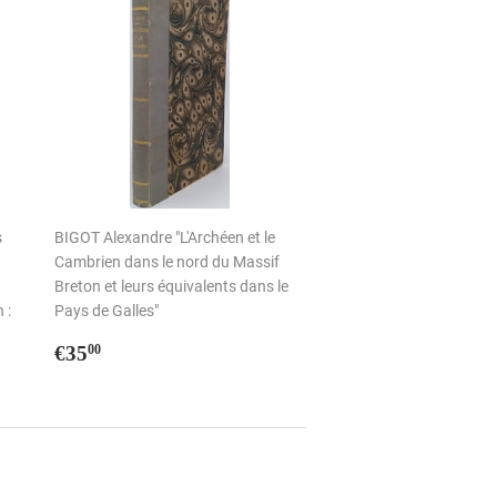
s
BIGOT Alexandre "L'Archéen et le
Cambrien dans le nord du Massif
Breton et leurs équivalents dans le
 :
Pays de Galles"
Prix
€35,00
€35
00
régulier