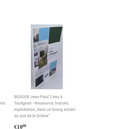
BERGER Jean-Paul "L'eau à
res
Taulignan - Ressource, histoire,
exploitation, dans un bourg ancien
du sud de la Drôme"
Prix
€10,00
€10
00