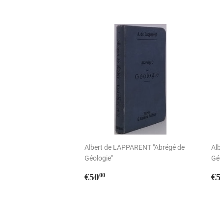
Albert de LAPPARENT "Abrégé de
Al
Géologie"
Gé
Prix
€50,00
P
€50
€
00
régulier
r