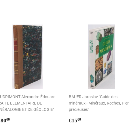
UDRIMONT Alexandre-Édouard
BAUER Jaroslav "Guide des
RAITÉ ÉLÉMENTAIRE DE
minéraux - Minéraux, Roches, Pier
NÉRALOGIE ET DE GÉOLOGIE"
précieuses"
rix
€180,00
Prix
€15,00
180
€15
00
00
égulier
régulier