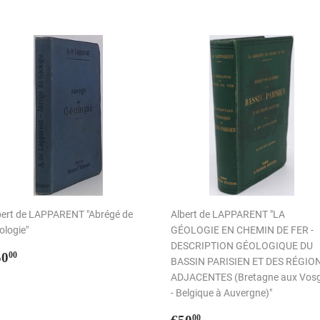
bert de LAPPARENT "Abrégé de
Albert de LAPPARENT "LA
ologie"
GÉOLOGIE EN CHEMIN DE FER -
DESCRIPTION GÉOLOGIQUE DU
rix
€50,00
50
00
BASSIN PARISIEN ET DES RÉGIO
égulier
ADJACENTES (Bretagne aux Vos
- Belgique à Auvergne)"
Prix
€50,00
00