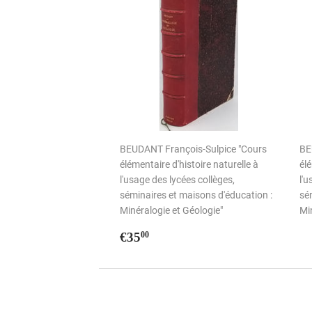
BEUDANT François-Sulpice "Cours
BE
élémentaire d'histoire naturelle à
élé
l'usage des lycées collèges,
l'u
séminaires et maisons d'éducation :
sé
Minéralogie et Géologie"
Min
Prix
€35,00
€35
00
régulier