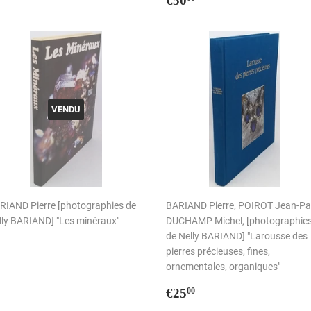
€50
régulier
VENDU
RIAND Pierre [photographies de
BARIAND Pierre, POIROT Jean-Pa
lly BARIAND] "Les minéraux"
DUCHAMP Michel, [photographie
de Nelly BARIAND] "Larousse des
pierres précieuses, fines,
ornementales, organiques"
Prix
€25,00
€25
00
régulier