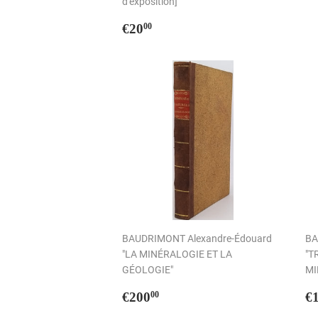
d'exposition]
Prix
€20,00
€20
00
régulier
BAUDRIMONT Alexandre-Édouard
BA
"LA MINÉRALOGIE ET LA
"T
GÉOLOGIE"
MI
Prix
€200,00
P
€200
€
00
régulier
r