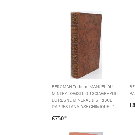
BERGMAN Torbern "MANUEL DU
BE
MINÉRALOGISTE OU SCIAGRAPHIE
PA
DU RÈGNE MINÉRAL DISTRIBUÉ
P
€
D'APRÈS L'ANALYSE CHIMIQUE..."
r
Prix
€750,00
€750
00
régulier