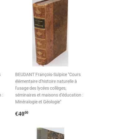
s
BEUDANT François-Sulpice "Cours
élémentaire d'histoire naturelle à
l'usage des lycées collèges,
 :
séminaires et maisons d'éducation :
Minéralogie et Géologie"
Prix
€40,00
€40
00
régulier