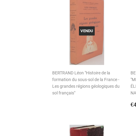
VENDU
BERTRAND Léon "Histoire de la
BE
formation du sous-sol de la France -
"M
Les grandes régions géologiques du
ÉL
sol français"
NA
P
€
r