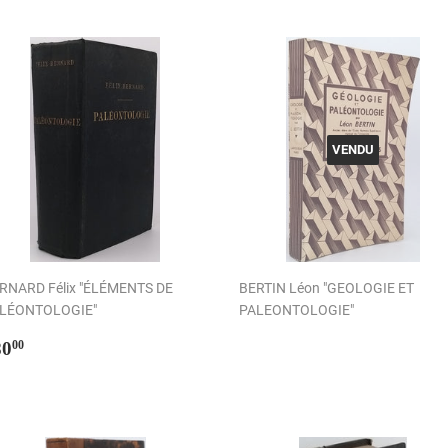
VENDU
RNARD Félix "ÉLÉMENTS DE
BERTIN Léon "GEOLOGIE ET
LÉONTOLOGIE"
PALEONTOLOGIE"
rix
€80,00
80
00
égulier