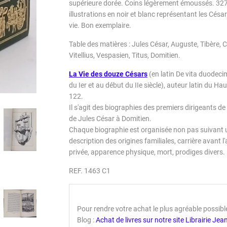
supérieure dorée. Coins légèrement émoussés. 32
illustrations en noir et blanc représentant les Cé
vie. Bon exemplaire.
Table des matières : Jules César, Auguste, Tibère, 
Vitellius, Vespasien, Titus, Domitien.
La Vie des douze Césars
(en latin De vita duodec
du Ier et au début du IIe siècle), auteur latin du Ha
122.
Il s'agit des biographies des premiers dirigeants de
de Jules César à Domitien.
Chaque biographie est organisée non pas suivant u
description des origines familiales, carrière avant 
privée, apparence physique, mort, prodiges divers.
REF. 1463 C1
Pour rendre votre achat le plus agréable possible 
Blog :
Achat de livres sur notre site Librairie J