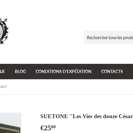
GUE
BLOG
CONDITIONS D'EXPÉDITION
CONTACTS
ars"
SUETONE "Les Vies des douze César
€25
€25,00
00