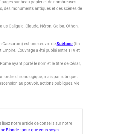
7 pages sur beau papier et de nombreuses
sars, des monuments antiques et des scènes de
Caius Caligula, Claude, Néron, Galba, Othon,
im Caesarum) est une œuvre de
Suétone
(fin
ut Empire. L'ouvrage a été publié entre 119 et
 Rome ayant porté le nom et le titre de César,
n ordre chronologique, mais par rubrique :
l'ascension au pouvoir, actions publiques, vie
lisez notre article de conseils sur notre
eanne Blonde : pour que vous soyez