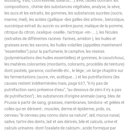
Bussang, Vals, Contrexéville, Balaruc...) avec tables donnant les
compositions ; chimie des substances végétales, analyse, la sève,
les sucs et les extraits, les gommes, les substances sucrées (sucre,
manne, miel), les acides (gallique -des galles des arbres-, benzoïque,
succinique extrait du succin ou ambre jaune, malique de la pomme,
citrique du citron, oxalique -oseille-, tartrique -vin-....), les fécules
(extraites de différentes racines -farines, amidon-), les huiles et
graisses avec les savons, les huiles volatiles (appelées maintenant
"essentielles") pour la parfumerie, le camphre, les résines
(polymérisations des huiles essentielles) et gommes, le caoutchouc,
les matières colorantes (mordants, colorants, procédés de teinture)
dont pastels, garance, cochenille etc., le liège ; un large chapitre sur
les fermentations (sucre, vin, acétique...) et les putréfactions (les
causes restent indéterminées mais, page 637, "il n'y pas de
putréfaction sans présence d'eau", "au dessous de zéro il n'y a pas
de putréfaction") ; les substances d'origine animale (sang, bleu de
Prusse à partir de sang, graisses, membranes, tendons -et gelées et
colles qui en dérivent-, muscles, derme et épiderme, poils, os,
cerveau "le cerveau peu connu dans sa nature", œil, mucus nasal,
salive, tartre des dents, lait et ses dérivés, bile et calculs, urine et
calculs urinaires -dont l'oxalate de calcium-, acide formique par