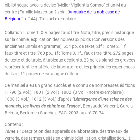
bibliothèque avec la devise
"Melior Vigilantia Somno" et un M au
centre (Famille Mazeman ? voir : "
Annuaire de la noblesse de
Belgique
" p. 244). Très bel exemplaire.
Collation : Tome 1, XIV pages faux titre, Nota, titre, précis historique
sur la chimie, explication des nouveaux poids (conversions des
anciennes unités en gramme), 654 pp. de texte, 2ff ; Tome 2, 1 f,
faux titre et titre, 760 pp., 1f ; Tome 3, 1f., faux titre, titre, 272 pages
de texte et de table, 6 tableaux dépliants, 23 belles planches gravées
représentant le matériel de laboratoire et les principales expériences
du livre, 11 pages de catalogue éditeur.
Ce manuel a eu un grand succès et a connu de nombreuses éditions
: 1798 (2 Vol.), 1801
(2 Vol.), 1802 (3 Vol. - notre exemplaire-),
1808 (3 Vol.), 1812 (3 Vol.) d'après "
L'émergence d'une science des
manuels, les livres de chimie en France
", Bensaude-Vincent, Garcia
Belmar, Bertomeu Sanchez, EAC, 2003 aux n° 70-74.
Contenu :
Tome 1
: Description des appareils de laboratoire, des travaux de
verrerie, des termes usités en chimie (distillation, cristallisation,...),