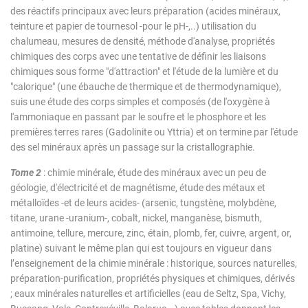
des réactifs principaux avec leurs préparation (acides minéraux,
teinture et papier de tournesol -pour le pH-,..) utilisation du
chalumeau, mesures de densité, méthode d'analyse, propriétés
chimiques des corps avec une tentative de définir les liaisons
chimiques sous forme "d'attraction" et l'étude de la lumière et du
"calorique" (une ébauche de thermique et de thermodynamique),
suis une étude des corps simples et composés (de l'oxygène à
l'ammoniaque en passant par le soufre et le phosphore et les
premières terres rares (Gadolinite ou Yttria) et on termine par l'étude
des sel minéraux après un passage sur la cristallographie.
Tome 2
: chimie minérale, étude des minéraux avec un peu de
géologie, d'électricité et de magnétisme, étude des métaux et
métalloïdes -et de leurs acides- (arsenic, tungstène, molybdène,
titane, urane -uranium-, cobalt, nickel, manganèse, bismuth,
antimoine, tellure, mercure, zinc, étain, plomb, fer, cuivre, argent, or,
platine) suivant le même plan qui est toujours en vigueur dans
l’enseignement de la chimie minérale : historique, sources naturelles,
préparation-purification, propriétés physiques et chimiques, dérivés
; eaux minérales naturelles et artificielles (eau de Seltz, Spa, Vichy,