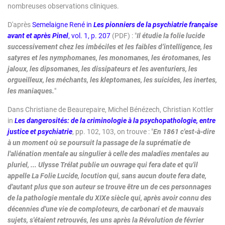
nombreuses observations cliniques.
D'après
Semelaigne René in
Les pionniers de la psychiatrie française
avant et après Pinel
, vol. 1, p. 207
(PDF) : "
Il étudie la folie lucide
successivement chez les imbéciles et les faibles d’intelligence, les
satyres et les nymphomanes, les monomanes, les érotomanes, les
jaloux, les dipsomanes, les dissipateurs et les aventuriers, les
orgueilleux, les méchants, les kleptomanes, les suicides, les inertes,
les maniaques.
"
Dans Christiane de Beaurepaire, Michel Bénézech, Christian Kottler
in
Les dangerosités: de la criminologie à la psychopathologie, entre
justice et psychiatrie
, pp. 102, 103, on trouve :
"
En 1861 c'est-à-dire
à un moment où se poursuit la passage de la suprématie de
l'aliénation mentale au singulier à celle des maladies mentales au
pluriel, ... Ulysse Trélat publie un ouvrage qui fera date et qu'il
appelle La Folie Lucide, locution qui, sans aucun doute fera date,
d'autant plus que son auteur se trouve être un de ces personnages
de la pathologie mentale du XIXe siècle qui, après avoir connu des
décennies d'une vie de comploteurs, de carbonari et de mauvais
sujets, s'étaient retrouvés, les uns après la Révolution de février