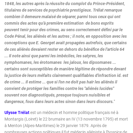
1848, les autres après la réussite du complot du Prince-Président,
titulaires de services de psychiatrie prestigieux. Trélat remarque
combien il demeure malaisé de séparer, parmi tous ceux qui ont
commis des actes qu'à première estimation de bons esprits
peuvent tenir pour des crimes, au sens correctement défini par le
Code Pénal, les aliénés et les autres ; il note, en opposition avec les
conceptions que E. Georget avait propagées autrefois, que certains
de ces aliénés devaient rester en dehors du bénéfice de l'article 64
... Il note ainsi que parmi les imbéciles, les satyres, les
nymphomanes, les érotomanes les jaloux, les dipsomanes ...
certains sont susceptibles de manière légitime de répondre devant
la justice de leurs méfaits clairement qualifiables d'infraction id. est
de crime ... Il estime ... que si l'on ne doit pas haïr les aliénés il
convient de protéger les familles contre les "aliénés lucides"
souvent non diagnostiqués, presque toujours nuisibles et
dangereux, fous dans leurs actes sinon dans leurs discours.
"
Ulysse Trélat
est un médecin et homme politique français né à
Montargis (Loiret) le 22 brumaire an IV (13 novembre 1795) et mort
à Menton (Alpes-Maritimes) le 29 janvier 1879. Après de
nombreuses actions politiques il fut médecin aliéniste à l'hospice de