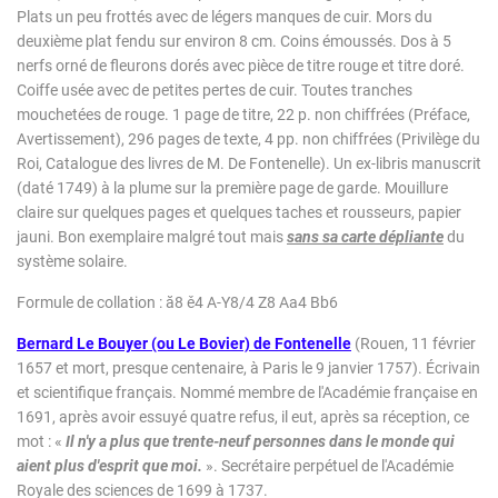
Plats un peu frottés avec de légers manques de cuir. Mors du
deuxième plat fendu sur environ 8 cm. Coins émoussés. Dos à 5
nerfs orné de fleurons dorés avec pièce de titre rouge et titre doré.
Coiffe usée avec de petites pertes de cuir. Toutes tranches
mouchetées de rouge. 1 page de titre, 22 p. non chiffrées (Préface,
Avertissement),
296
pages de texte, 4 pp. non chiffrées (Privilège du
Roi, Catalogue des livres de M. De Fontenelle). Un ex-libris manuscrit
(daté 1749) à la plume sur la première page de garde. Mouillure
claire sur quelques pages et quelques taches et rousseurs, papier
jauni. Bon exemplaire malgré tout mais
sans sa carte dépliante
du
système solaire.
Formule de collation : ă8 ě4 A-Y8/4 Z8 Aa4 Bb6
Bernard Le Bouyer (ou Le Bovier) de Fontenelle
(Rouen, 11 février
1657 et mort, presque centenaire, à Paris le 9 janvier 1757). Écrivain
et scientifique français. Nommé membre de l'Académie française en
1691, après avoir essuyé quatre refus, il eut, après sa réception, ce
mot : «
Il n'y a plus que trente-neuf personnes dans le monde qui
aient plus d'esprit que moi.
». Secrétaire perpétuel de l'Académie
Royale des sciences de 1699 à 1737.