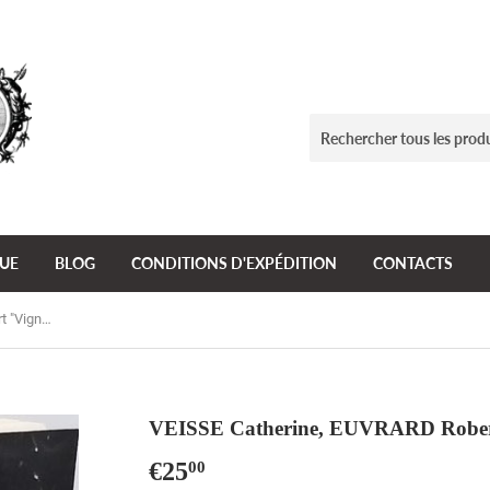
GUE
BLOG
CONDITIONS D'EXPÉDITION
CONTACTS
VEISSE Catherine, EUVRARD Robert "Vignes et Vins d'Europe"
VEISSE Catherine, EUVRARD Robert 
€25
€25,00
00