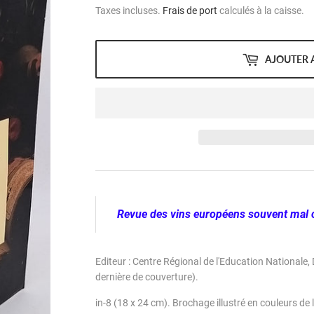
Taxes incluses.
Frais de port
calculés à la caisse.
AJOUTER 
Revue des vins européens souvent mal 
Editeur : Centre Régional de l'Education Nationale, 
dernière de couverture).
in-8 (18 x 24 cm). Brochage illustré en couleurs de l'