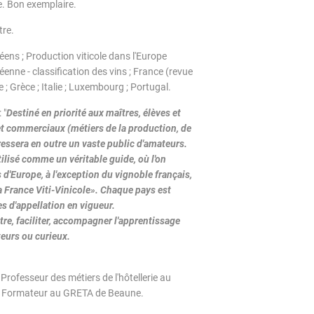
e. Bon exemplaire.
tre.
éens ; Production viticole dans l'Europe
e - classification des vins ; France (revue
; Grèce ; Italie ; Luxembourg ; Portugal.
 "
Destiné en priorité aux maîtres, élèves et
et commerciaux (métiers de la production, de
éressera en outre un vaste public d'amateurs.
lisé comme un véritable guide, où l'on
 d'Europe, à l'exception du vignoble français,
«La France Viti-Vinicole». Chaque pays est
es d'appellation en vigueur.
e, faciliter, accompagner l'apprentissage
teurs ou curieux.
Professeur des métiers de l'hôtellerie au
). Formateur au GRETA de Beaune.