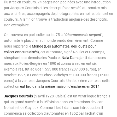
illustrée en couleurs. 74 pages non paginées avec une introduction
par Jacques Courtois et les descriptifs de ses 89 automates mis
aux enchères, accompagnés de photographies en noir et blanc et en
couleurs. A la fin on trouve la traduction anglaise des descriptifs.
Bon exemplaire.
On trouvera en particulier au lot 75 la "
Charmeuse de serpent
",
automate le plus cher au monde vendu dernièrement. Comme
nous l'apprend le
Monde (Les automates, des jouets pour
collectionneurs aisés)
, cet automate, signé Roullet et Decamps,
s'inspirant des demoiselles Paula et
Nala Damajanti
, danseuses
nues aux Folies-Bergère en 1890 et connu à seulement six
exemplaires, fut adjugé 1 555 000 francs (237 000 euros), en
octobre 1996, à Londres chez Sotheby's et 100 000 francs (15 000
euros) à la vente de Jacques Courtois. Un deuxième vente de cette
collection
eut lieu dans la même maison d'enchères en 2014
.
Jacques Courtois
(5 avril 1928, Calais) est un ventriloque français
qui un grand succès à la télévision dans les émissions de Jean
Nohain et de Guy Lux. Comme il le dit dans son introduction, il
commença sa collection d'automates en 1952 par l'achat d'un