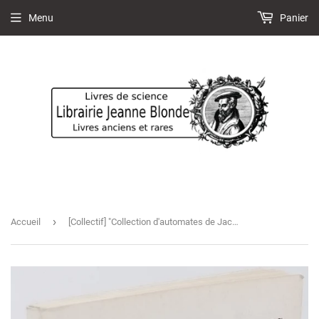
Menu
Panier
›
Accueil
[Collectif] "Collection d'automates de Jacques Courtois" [Catalogue de vente aux enchères d'automates]